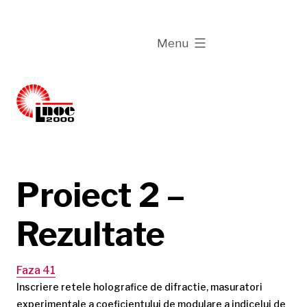
Skip
to
expanded
Menu
content
Proiect 2 –
Rezultate
Faza 41
Inscriere retele holografice de difractie, masuratori
experimentale a coeficientului de modulare a indicelui de