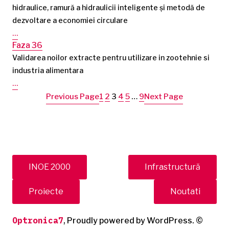
hidraulice, ramură a hidraulicii inteligente și metodă de
dezvoltare a economiei circulare
…
Faza 36
Validarea noilor extracte pentru utilizare in zootehnie si
industria alimentara
…
Previous Page
Next Page
1
2
3
4
5
…
9
INOE 2000
Infrastructură
Proiecte
Noutati
Optronica7
,
Proudly powered by WordPress.
©